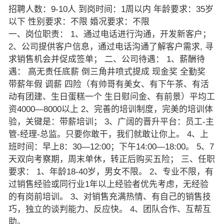
招聘人数：9-10人 到岗时间：1周以内 年龄要求：35岁
以下 性别要求：不限 婚况要求：不限
一、岗位职责： 1、通过电话进行沟通，开发新客户；
2、公司提供客户信息，通过电话沟通了解客户需求, 寻
求销售机会并促成签单； 二、公司待遇： 1、薪酬待
遇： 高无责任底薪 倒三角井喷式提成 现金奖 全勤奖
带薪年假 调薪 四险（有帅哥有美女、有下午茶、有活
动有团建、生日蛋糕一个 生日慰问金、有前景）平均工
资4000—8000以上 2、完善的培训制度，完美的培训体
验，关键是：带薪培训； 3、广阔的晋升平台：员工-主
管-经理-总监。只要你敢干，我们就敢让你上。 4、上
班时间：早上8：30—12:00；下午14:00—18:00。 5、7
天双向考察期，周末单休，转正后购买五险； 三、任职
要求： 1、年龄18-40岁，男女不限。 2、专业不限，有
过销售经验或同行业1年以上经验者优先考虑，无经验
的有岗前培训。 3、对销售充满热情、有自己的销售技
巧，独立的谈判能力、反应快。 4、团队合作、互帮互
助。